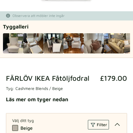
Tygprover
Observera att möbler inte ingår
Beställ din provbit
Tyg­galleri
FÄRLÖV IKEA Fåtöljfodral
£179.00
Tyg:
Cashmere Blends / Beige
Läs mer om tyger nedan
Välj ditt tyg
Filter
Beige