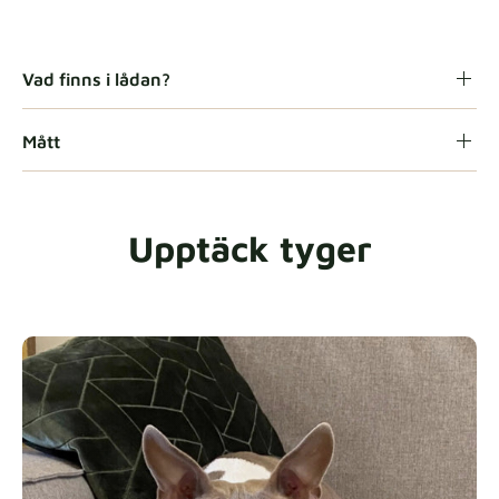
Gaia
Tygdetaljer
Vad finns i lådan?
Mått
Heavy Duty
Tygdetaljer
Upptäck tyger
Natural
Tygdetaljer
Panama Cotton
Tygdetaljer
extra -5%