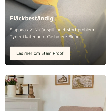
Fläckbeständig
Slappna av. Nu är spill inget stort problem.
Tyger i kategorin: Cashmere
Blends.
Läs mer om Stain Proof