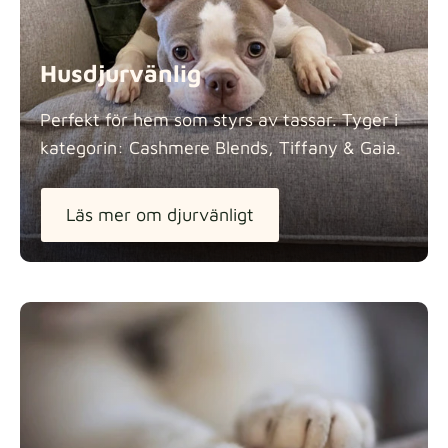
Husdjurvänlig
Pure French Linen
Perfekt för hem som styrs av tassar. Tyger i
Tygdetaljer
kategorin: Cashmere Blends, Tiffany &
Gaia.
Läs mer om djurvänligt
Swiss Linen Blends
Tygdetaljer
Tiffany
Tygdetaljer