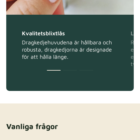
Kvalitetsblixtlås
Lät
Dragkedjehuvudena är hållbara och
Ren
robusta, dragkedjorna är designade
ell
för att hålla länge.
en f
tvä
Vanliga frågor