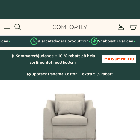
Hoppa
till
innehåll
Efter IKEA-serie
9 arbetsdagars produktion
Snabbast i världen
Efter kategori
●
●
☀️ Sommarerbjudande • 10 % rabatt på hela
Tygprover
MIDSUMMER10
sortimentet med koden:
🌿Upptäck Panama Cotton - extra 5 % rabatt