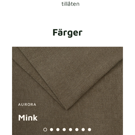
tillåten
Färger
AURORA
A
Mink
A