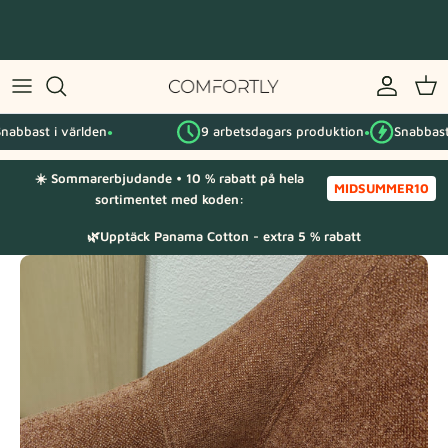
Hoppa
till
innehåll
Efter IKEA-serie
bast i världen
9 arbetsdagars produktion
Snabbast i 
Efter kategori
●
●
☀️ Sommarerbjudande • 10 % rabatt på hela
Tygprover
MIDSUMMER10
sortimentet med koden:
🌿Upptäck Panama Cotton - extra 5 % rabatt