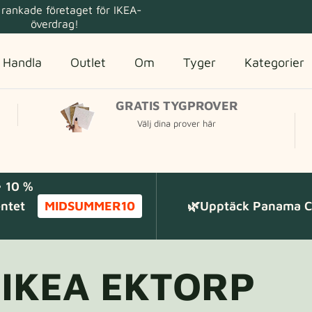
rankade företaget för IKEA-
överdrag!
Handla
Outlet
Om
Tyger
Kategorier
GRATIS TYGPROVER
Välj dina prover här
 10 %
entet
MIDSUMMER10
🌿Upptäck Panama Co
IKEA EKTORP