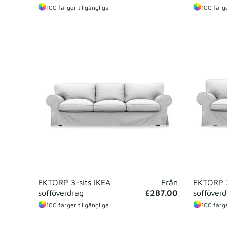
100 färger tillgängliga
100 färge
EKTORP 3-sits IKEA
Från
EKTORP 3
sofföverdrag
£287.00
sofföver
100 färger tillgängliga
100 färge