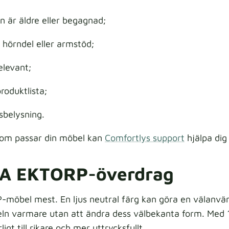
 är äldre eller begagnad;
, hörndel eller armstöd;
relevant;
roduktlista;
sbelysning.
som passar din möbel kan
Comfortlys support
hjälpa dig 
KEA EKTORP-överdrag
-möbel mest. En ljus neutral färg kan göra en välanvän
ln varmare utan att ändra dess välbekanta form. Med 
igt till rikare och mer uttrycksfullt.