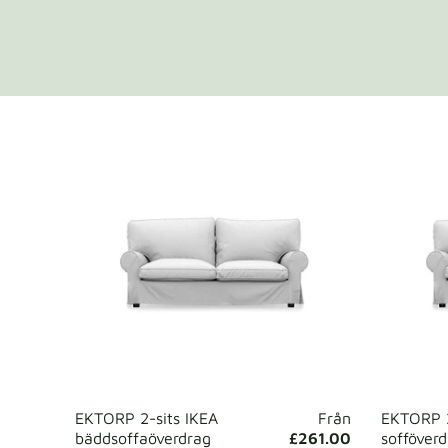
EKTORP 2-sits IKEA
Från
EKTORP 2
bäddsoffaöverdrag
£261.00
sofföver