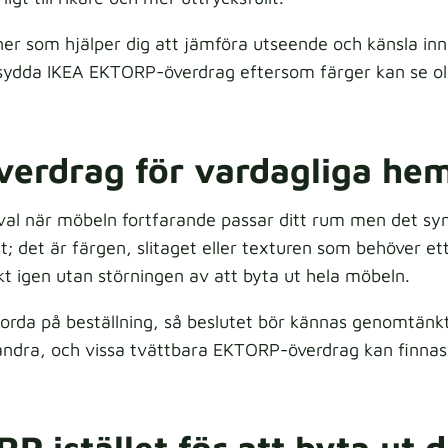
ner som hjälper dig att jämföra utseende och känsla in
sydda IKEA EKTORP-överdrag eftersom färger kan se oli
erdrag för vardagliga he
al när möbeln fortfarande passar ditt rum men det synli
 det är färgen, slitaget eller texturen som behöver ett 
 igen utan störningen av att byta ut hela möbeln.
rda på beställning, så beslutet bör kännas genomtänkt 
n andra, och vissa tvättbara EKTORP-överdrag kan finnas 
 istället för att byta ut 