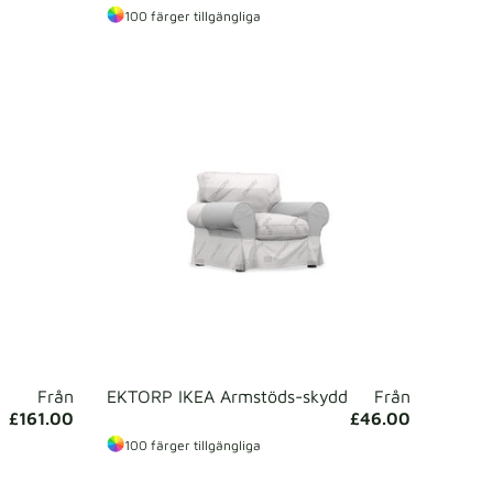
100 färger tillgängliga
Från
EKTORP IKEA Armstöds-skydd
Från
£161.00
£46.00
100 färger tillgängliga