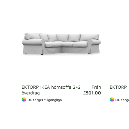
EKTORP IKEA hörnsoffa 2+2
Från
EKTORP I
överdrag
£501.00
100 färger tillgängliga
100 färge