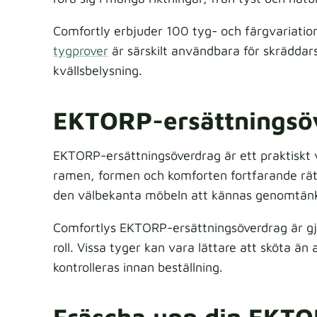
Comfortly erbjuder 100 tyg- och färgvariatio
tygprover
är särskilt användbara för skräddar
kvällsbelysning.
EKTORP-ersättningsöv
EKTORP-ersättningsöverdrag är ett praktiskt v
ramen, formen och komforten fortfarande rätt;
den välbekanta möbeln att kännas genomtänkt
Comfortlys EKTORP-ersättningsöverdrag är gjo
roll. Vissa tyger kan vara lättare att sköta ä
kontrolleras innan beställning.
Fräscha upp din EKTORP