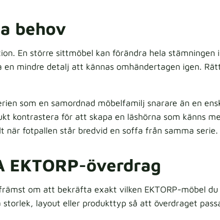
ka behov
tion. En större sittmöbel kan förändra hela stämning
lpa en mindre detalj att kännas omhändertagen igen. Rä
erien som en samordnad möbelfamilj snarare än en ensk
jukt kontrastera för att skapa en läshörna som känns m
lt när fotpallen står bredvid en soffa från samma serie.
KEA EKTORP-överdrag
främst om att bekräfta exakt vilken EKTORP-möbel du h
storlek, layout eller produkttyp så att överdraget pas