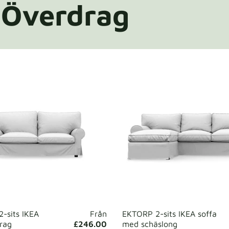
Överdrag
-sits IKEA
Från
EKTORP 2-sits IKEA soffa
drag
£246.00
med schäslong