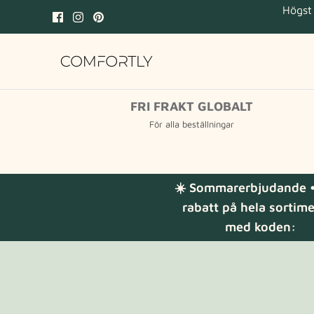
Hoppa
Högst 
till
innehåll
FRI FRAKT GLOBALT
För alla beställningar
☀️ Sommarerbjudande •
rabatt på hela sortim
med koden: