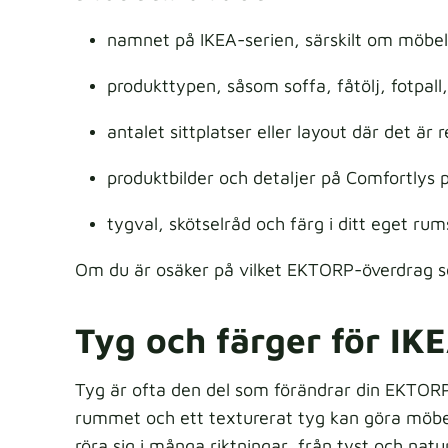
namnet på IKEA-serien, särskilt om möbeln
produkttypen, såsom soffa, fåtölj, fotpall
antalet sittplatser eller layout där det är 
produktbilder och detaljer på Comfortlys p
tygval, skötselråd och färg i ditt eget rum
Om du är osäker på vilket EKTORP-överdrag 
Tyg och färger för I
Tyg är ofta den del som förändrar din EKTORP
rummet och ett texturerat tyg kan göra möbe
röra sig i många riktningar, från tyst och naturl