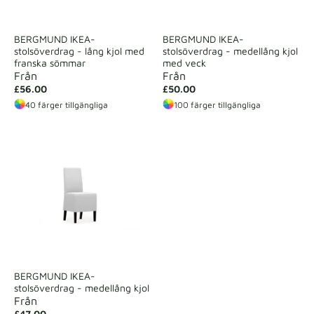
BERGMUND IKEA-
BERGMUND IKEA-
stolsöverdrag - lång kjol med
stolsöverdrag - medellång kjol
franska sömmar
med veck
Från
Från
£56.00
£50.00
40 färger tillgängliga
100 färger tillgängliga
BERGMUND IKEA-
stolsöverdrag - medellång kjol
Från
£47.00