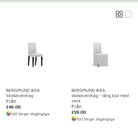
Tygprover
Beställ din provbit
BERGMUND IKEA
BERGMUND IKEA-
Stolsöverdrag
stolsöverdrag - lång kjol med
veck
Från
Från
£46.00
£59.00
100 färger tillgängliga
100 färger tillgängliga