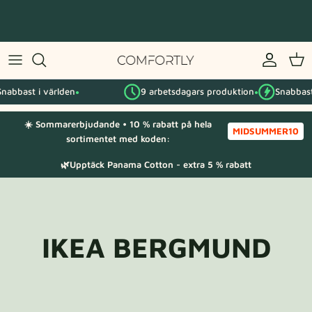
Hoppa
till
innehåll
Efter IKEA-serie
nabbast i världen
9 arbetsdagars produktion
Snabbast 
Efter kategori
●
●
☀️ Sommarerbjudande • 10 % rabatt på hela
Tygprover
MIDSUMMER10
sortimentet med koden:
🌿Upptäck Panama Cotton - extra 5 % rabatt
IKEA BERGMUND