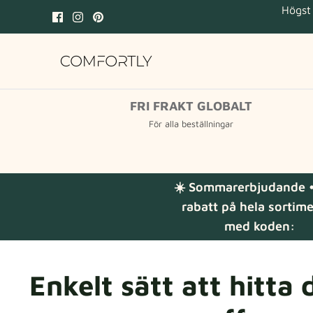
Hoppa
Högst 
till
innehåll
FRI FRAKT GLOBALT
För alla beställningar
☀️ Sommarerbjudande •
rabatt på hela sortim
med koden:
Enkelt sätt att hitta 