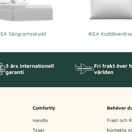
KEA Sängramsskydd
IKEA Kuddöverdra
3 års internationell
Fri frakt över 
garanti
världen
Comfortly
Behöver du
Handla
Frakt och R
Tyger
Kontakta o