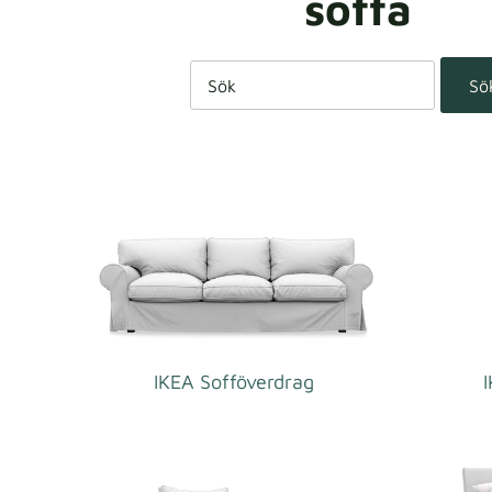
soffa
Sö
IKEA Sofföverdrag