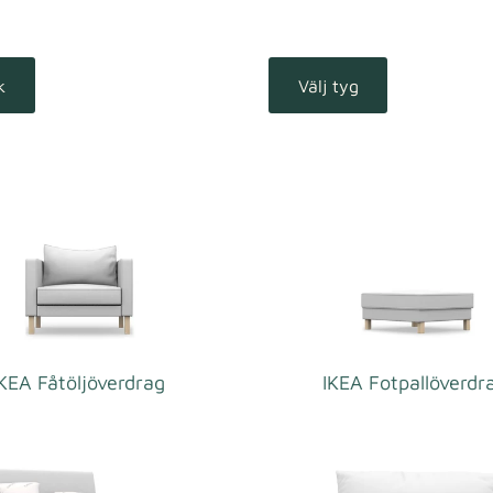
k
Välj tyg
IKEA Fåtöljöverdrag
IKEA Fotpallöverdr