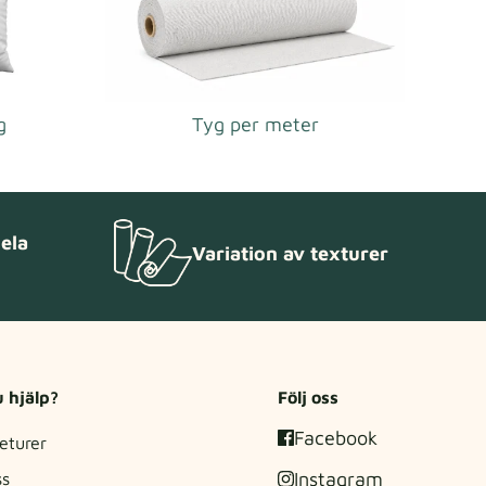
g
Tyg per meter
hela
Variation av texturer
 hjälp?
Följ oss
Facebook
eturer
Instagram
ss