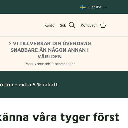
Språk
Svenska
Konto
Sök
Kundvagn
⚡ VI TILLVERKAR DIN ÖVERDRAG
SNABBARE ÄN NÅGON ANNAN I
VÄRLDEN
Produktionstid: 9 arbetsdagar
tton - extra 5 % rabatt
 känna våra tyger först