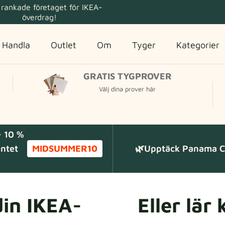
rankade företaget för IKEA-
överdrag!
Handla
Outlet
Om
Tyger
Kategorier
GRATIS TYGPROVER
Välj dina prover här
 10 %
entet
MIDSUMMER10
🌿Upptäck Panama Co
din IKEA-
Eller lär