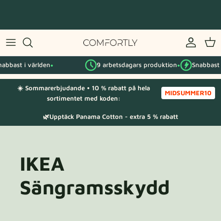
Hoppa
till
innehåll
Efter IKEA-serie
bast i världen
9 arbetsdagars produktion
Snabbast i v
Efter kategori
●
●
☀️ Sommarerbjudande • 10 % rabatt på hela
Tygprover
MIDSUMMER10
sortimentet med koden:
🌿Upptäck Panama Cotton - extra 5 % rabatt
IKEA
Sängramsskydd