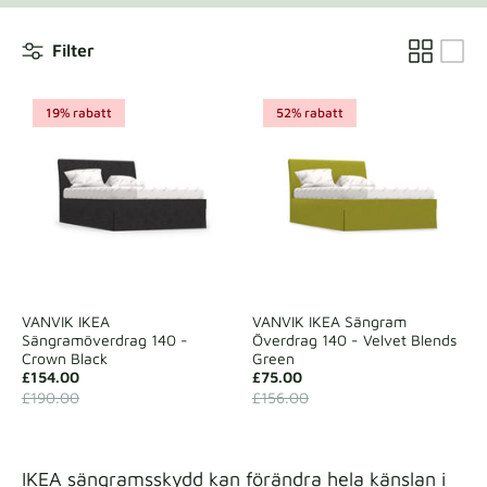
Tygprover
Filter
Beställ din provbit
19% rabatt
52% rabatt
VANVIK IKEA
VANVIK IKEA Sängram
Sängramöverdrag 140 -
Överdrag 140 - Velvet Blends
Crown Black
Green
£154.00
£75.00
£190.00
£156.00
IKEA sängramsskydd kan förändra hela känslan i