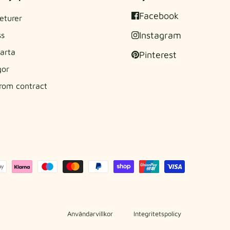
Facebook
eturer
Instagram
ss
arta
Pinterest
gor
rom contract
Användarvillkor
Integritetspolicy