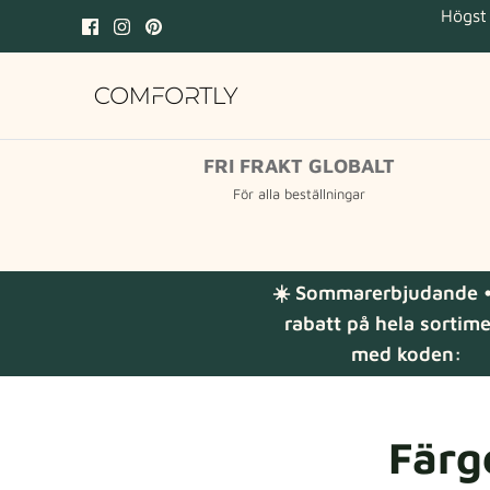
Hoppa
Högst 
till
innehåll
FRI FRAKT GLOBALT
För alla beställningar
☀️ Sommarerbjudande •
rabatt på hela sortim
med koden:
Färg