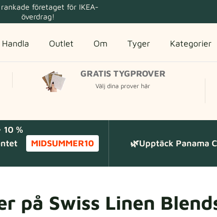
rankade företaget för IKEA-
överdrag!
Handla
Outlet
Om
Tyger
Kategorier
GRATIS TYGPROVER
Välj dina prover här
 10 %
entet
MIDSUMMER10
🌿Upptäck Panama Co
er på Swiss Linen Blend