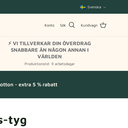
Språk
Svenska
Konto
Sök
Kundvagn
⚡ VI TILLVERKAR DIN ÖVERDRAG
SNABBARE ÄN NÅGON ANNAN I
VÄRLDEN
Produktionstid: 9 arbetsdagar
tton - extra 5 % rabatt
s-tyg