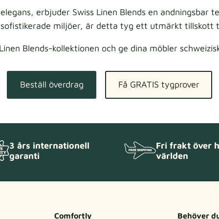
elegans, erbjuder Swiss Linen Blends en andningsbar te
fistikerade miljöer, är detta tyg ett utmärkt tillskott ti
Linen Blends-kollektionen och ge dina möbler schweizisk
Beställ överdrag
Få GRATIS tygprover
3 års internationell
Fri frakt över 
garanti
världen
Comfortly
Behöver du