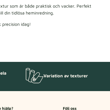
xtur som är både praktisk och vacker. Perfekt
ll din tidlösa heminredning.
 precision idag!
hela
Variation av texturer
 hjälp?
Följ oss