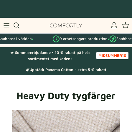
Hoppa
till
innehåll
Efter IKEA-serie
abbast i världen
9 arbetsdagars produktion
Snabbast 
Efter kategori
●
●
☀️ Sommarerbjudande • 10 % rabatt på hela
Tygprover
MIDSUMMER10
sortimentet med koden:
🌿Upptäck Panama Cotton - extra 5 % rabatt
Heavy Duty tygfärger