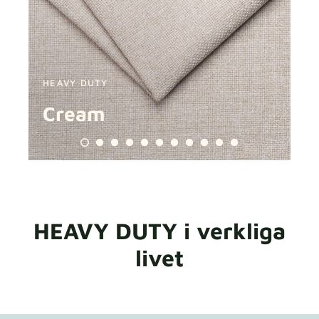
Tygprover
Beställ din provbit
HEAVY DUTY
HE
Cream
P
HEAVY DUTY i verkliga
livet