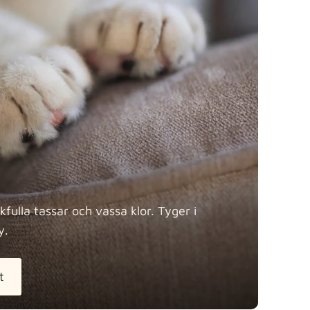
y
Tygdetaljer
Tygdetaljer
fulla tassar och vassa klor. Tyger i
y.
tton
Tygdetaljer
extra -5%
t