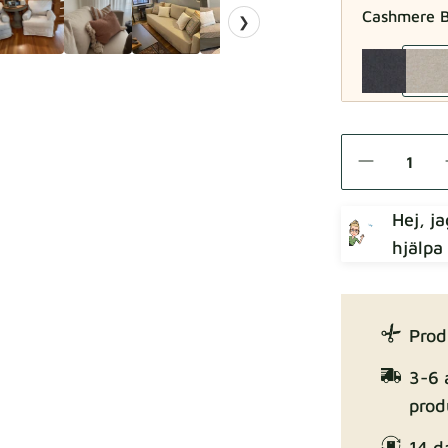
Cashmere B
❯
Como
Hej, j
hjälpa
Crown
Prod
3-6 
prod
14 d