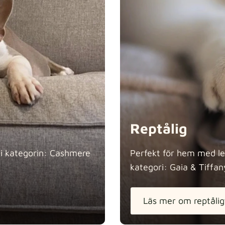
Heavy Dut
Natural
Reptålig
 i kategorin: Cashmere
Perfekt för hem med lek
kategori: Gaia &
Tiffan
Panama Co
Läs mer om reptålig