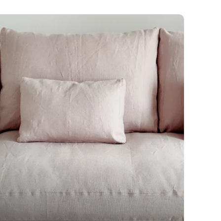
h Linen
Tygdetaljer
 Blends
Tygdetaljer
Tygdetaljer