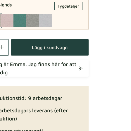
lends
Tygdetaljer
Tygdetaljer
Lägg i kundvagn
ag är Emma. Jag finns här för att
 dig
Tygdetaljer
uktionstid: 9 arbetsdagar
arbetsdagars leverans (efter
uktion)
agars returgaranti