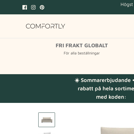
Hoppa
Högst 
till
innehåll
FRI FRAKT GLOBALT
För alla beställningar
☀️ Sommarerbjudande •
rabatt på hela sortim
med koden: