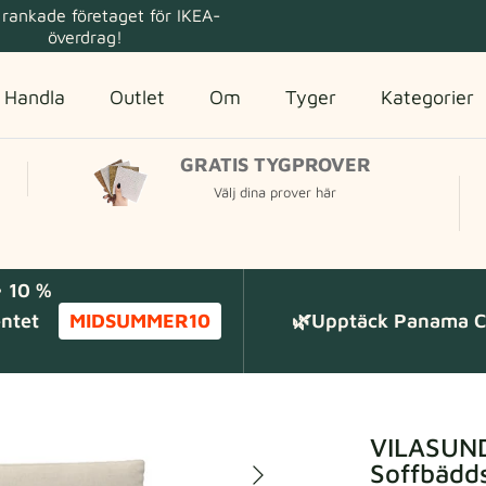
rankade företaget för IKEA-
överdrag!
Handla
Outlet
Om
Tyger
Kategorier
GRATIS TYGPROVER
Välj dina prover här
 10 %
entet
MIDSUMMER10
🌿Upptäck Panama Co
VILASUND
Soffbädd