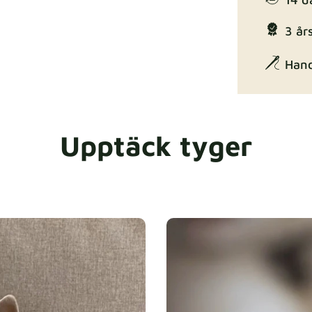
Enjoy Lux
3 års
Hand
Upptäck tyger
Exclusive Ed
Gaia