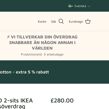
Språk
Svenska
Konto
Sök
Kundvagn
⚡ VI TILLVERKAR DIN ÖVERDRAG
SNABBARE ÄN NÅGON ANNAN I
VÄRLDEN
Produktionstid: 9 arbetsdagar
tton - extra 5 % rabatt
 2-sits IKEA
£280.00
söverdrag