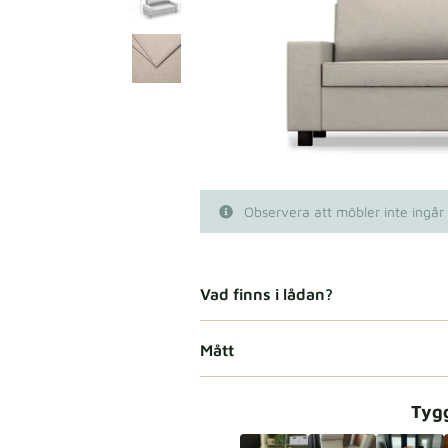
Observera att möbler inte ingår
Vad finns i lådan?
Mått
Tyg­