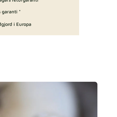
Tygdetaljer
 garanti *
gjord i Europa
ition
Tygdetaljer
Tygdetaljer