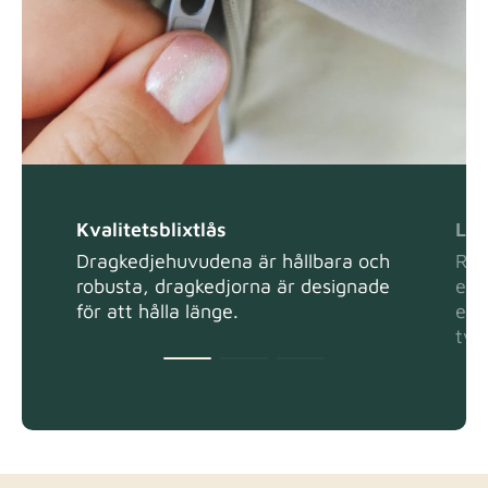
Kvalitetsblixtlås
Lät
Dragkedjehuvudena är hållbara och
Ren
robusta, dragkedjorna är designade
ell
för att hålla länge.
en f
tvä