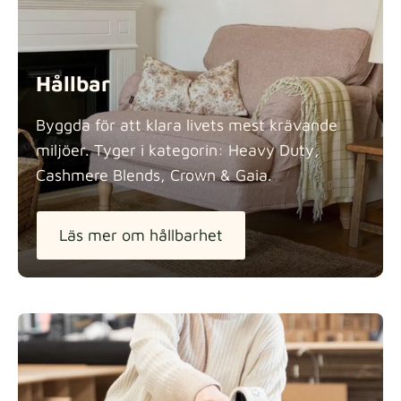
Hållbar
Byggda för att klara livets mest krävande
miljöer. Tyger i kategorin: Heavy Duty,
Cashmere Blends, Crown &
Gaia.
Läs mer om hållbarhet