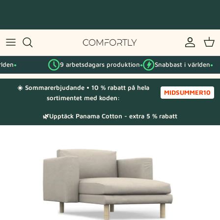
Hoppa
till
innehåll
Efter IKEA-serie
9 arbetsdagars produktion
Snabbast i världen
Efter kategori
●
●
☀️ Sommarerbjudande • 10 % rabatt på hela
Tygprover
MIDSUMMER10
sortimentet med koden:
🌿Upptäck Panama Cotton - extra 5 % rabatt