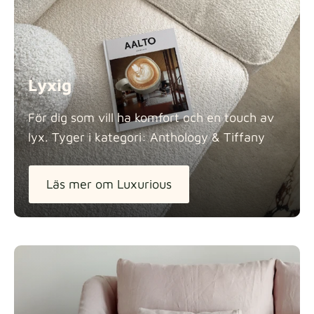
Lyxig
För dig som vill ha komfort och en touch av
lyx. Tyger i kategori: Anthology &
Tiffany
Läs mer om Luxurious