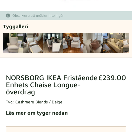
Tygprover
Observera att möbler inte ingår
Beställ din provbit
Tyg­galleri
NORSBORG IKEA Fristående
£239.00
Enhets Chaise Longue-
överdrag
Tyg:
Cashmere Blends / Beige
Läs mer om tyger nedan