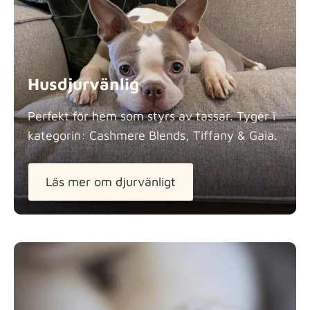
Panama Cotton
Tygdetaljer
extra -5%
Husdjurvänlig
Pure French Linen
Perfekt för hem som styrs av tassar. Tyger i
Tygdetaljer
kategorin: Cashmere Blends, Tiffany &
Gaia.
Läs mer om djurvänligt
Swiss Linen Blends
Tygdetaljer
Tiffany