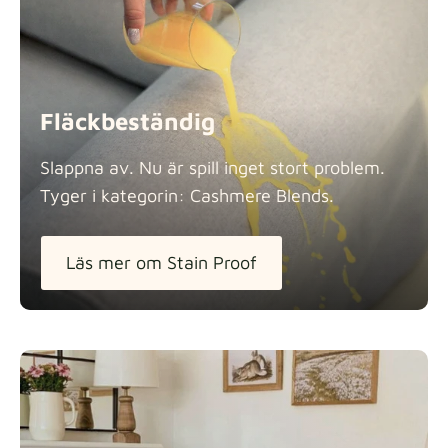
Fläckbeständig
Slappna av. Nu är spill inget stort problem.
Tyger i kategorin: Cashmere
Blends.
Läs mer om Stain Proof