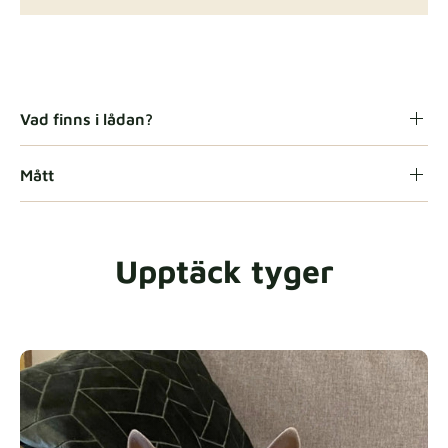
Gaia
Tygdetaljer
Vad finns i lådan?
Mått
Heavy Duty
Tygdetaljer
Upptäck tyger
Natural
Tygdetaljer