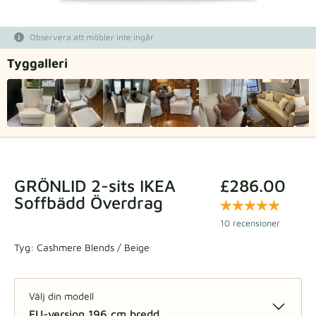
Tygprover
Observera att möbler inte ingår
Beställ din provbit
Tyg­galleri
GRÖNLID 2-sits IKEA
£286.00
Soffbädd Överdrag
10 recensioner
Tyg:
Cashmere Blends / Beige
Välj din modell
EU-version 196 cm bredd