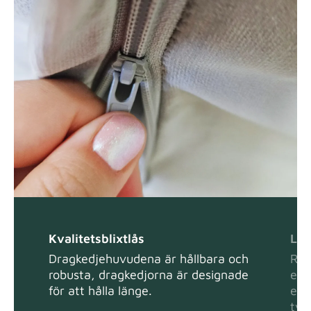
Natural
Tygdetaljer
Panama Cotton
Tygdetaljer
extra -5%
Pure French Linen
Tygdetaljer
Kvalitetsblixtlås
Lät
Dragkedjehuvudena är hållbara och
Ren
robusta, dragkedjorna är designade
ell
Swiss Linen Blends
Tygdetaljer
för att hålla länge.
en f
tvä