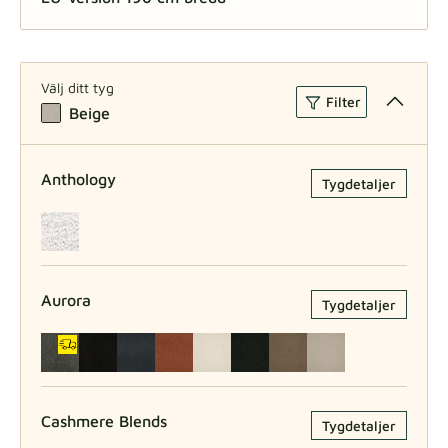
US/CA-version 209 cm bredd
Välj ditt tyg
Filter
Beige
Anthology
Tygdetaljer
Aurora
Tygdetaljer
Cashmere Blends
Tygdetaljer