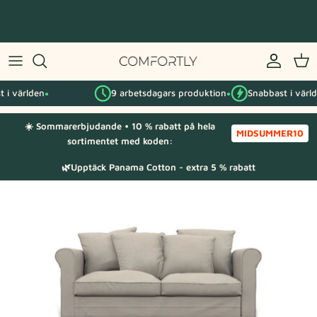
Hoppa
till
innehåll
Efter IKEA-serie
 världen
9 arbetsdagars produktion
Snabbast i världen
Efter kategori
●
●
☀️ Sommarerbjudande • 10 % rabatt på hela
Tygprover
MIDSUMMER10
sortimentet med koden:
🌿Upptäck Panama Cotton - extra 5 % rabatt