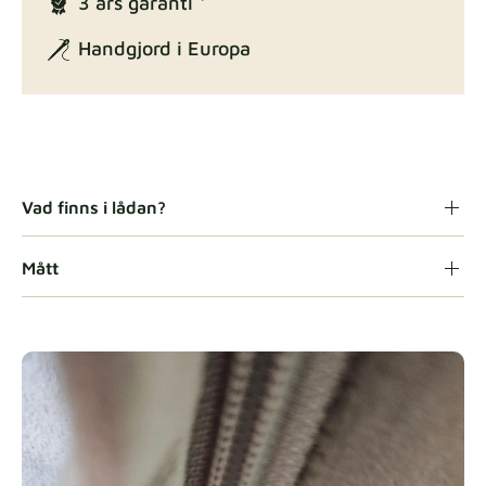
3 års garanti *
Exclusive Edition
Tygdetaljer
Handgjord i Europa
Gaia
Tygdetaljer
Vad finns i lådan?
Mått
Heavy Duty
Tygdetaljer