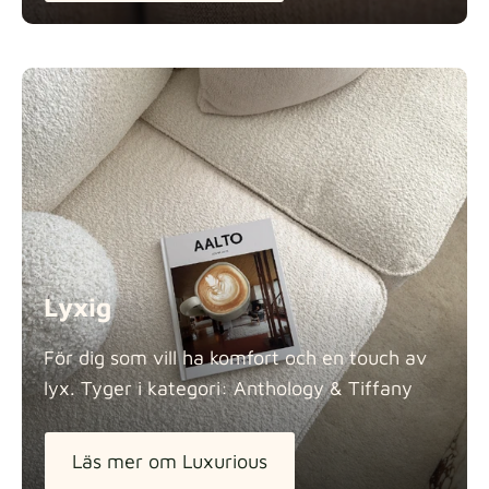
Lyxig
För dig som vill ha komfort och en touch av
lyx. Tyger i kategori: Anthology &
Tiffany
Läs mer om Luxurious