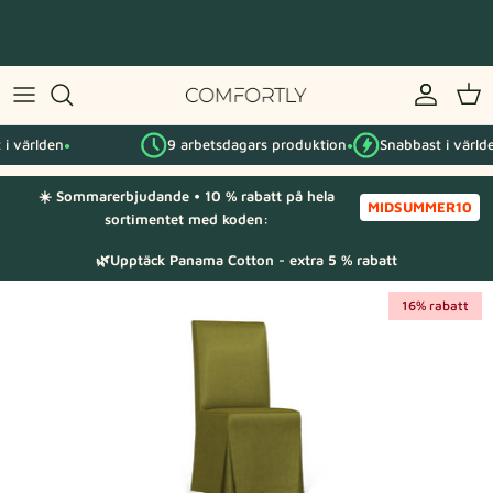
Hoppa
till
innehåll
Efter IKEA-serie
en
9 arbetsdagars produktion
Snabbast i världen
Efter kategori
●
●
●
☀️ Sommarerbjudande • 10 % rabatt på hela
Tygprover
MIDSUMMER10
sortimentet med koden:
🌿Upptäck Panama Cotton - extra 5 % rabatt
16% rabatt