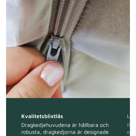
Kvalitetsblixtlås
Lät
Dragkedjehuvudena är hållbara och
Ren
robusta, dragkedjorna är designade
ell