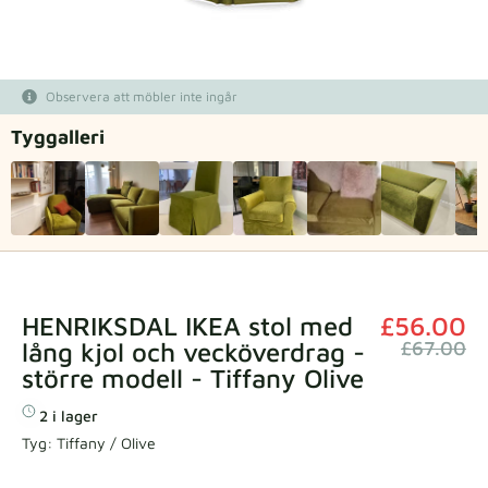
Tygprover
Beställ din provbit
Observera att möbler inte ingår
Tyg­galleri
HENRIKSDAL IKEA stol med
£56.00
lång kjol och vecköverdrag -
£67.00
större modell - Tiffany Olive
2 i lager
Tyg:
Tiffany / Olive