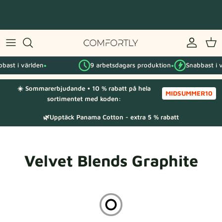
Hoppa
till
innehåll
Efter IKEA-serie
bast i världen
9 arbetsdagars produktion
Snabbast i v
Efter kategori
●
●
☀️ Sommarerbjudande • 10 % rabatt på hela
Tygprover
MIDSUMMER10
sortimentet med koden:
🌿Upptäck Panama Cotton - extra 5 % rabatt
Velvet Blends Graphite