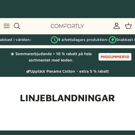
Hoppa
till
innehåll
Efter IKEA-serie
abbast i världen
9 arbetsdagars produktion
Snabbast i
Efter kategori
●
●
☀️ Sommarerbjudande • 10 % rabatt på hela
Tygprover
MIDSUMMER10
sortimentet med koden:
🌿Upptäck Panama Cotton - extra 5 % rabatt
LINJEBLANDNINGAR