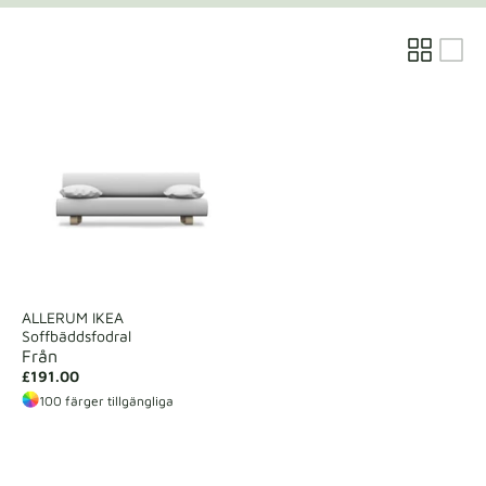
Tygprover
Beställ din provbit
ALLERUM IKEA
Soffbäddsfodral
Från
£191.00
100 färger tillgängliga