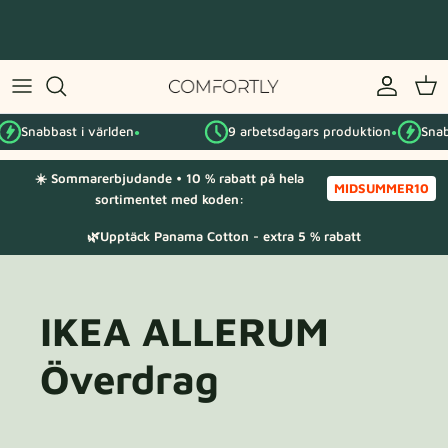
Hoppa
till
innehåll
Efter IKEA-serie
Snabbast i världen
9 arbetsdagars produktion
Snab
Efter kategori
●
●
☀️ Sommarerbjudande • 10 % rabatt på hela
Tygprover
MIDSUMMER10
sortimentet med koden:
🌿Upptäck Panama Cotton - extra 5 % rabatt
IKEA ALLERUM
Överdrag