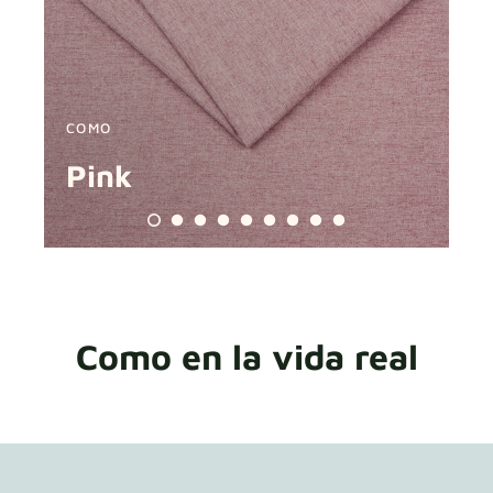
Muestras de tela
Obtén tu muestra
COMO
C
Pink
B
Como en la vida real