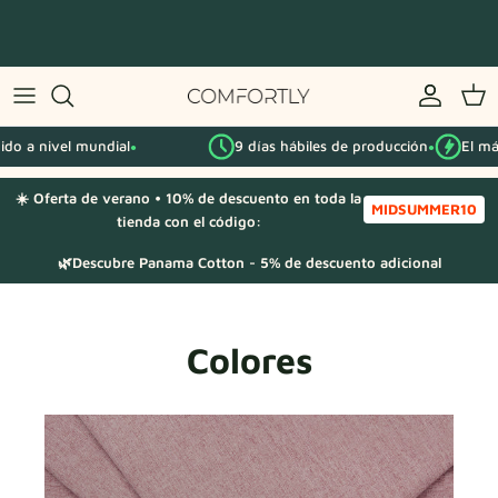
Saltar
al
contenido
Por serie IKEA
o a nivel mundial
9 días hábiles de producción
El más 
Por categoría
●
●
☀️ Oferta de verano • 10% de descuento en toda la
Muestras de tela
MIDSUMMER10
tienda con el código:
🌿Descubre Panama Cotton - 5% de descuento adicional
Colores