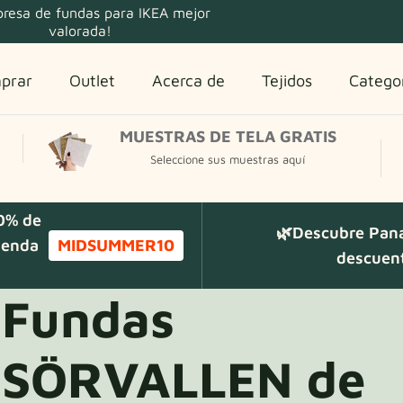
resa de fundas para IKEA mejor
valorada!
prar
Outlet
Acerca de
Tejidos
Catego
MUESTRAS DE TELA GRATIS
Seleccione sus muestras aquí
10% de
🌿Descubre Pan
ienda
MIDSUMMER10
descuent
Fundas
SÖRVALLEN de