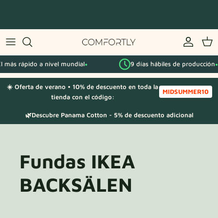
Saltar
al
contenido
Por serie IKEA
l más rápido a nivel mundial
9 días hábiles de producción
Por categoría
●
●
☀️ Oferta de verano • 10% de descuento en toda la
Muestras de tela
MIDSUMMER10
tienda con el código:
🌿Descubre Panama Cotton - 5% de descuento adicional
Fundas IKEA
BACKSÄLEN