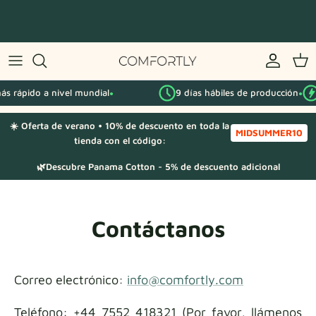
Saltar
al
contenido
Por serie IKEA
s rápido a nivel mundial
9 días hábiles de producción
Por categoría
●
●
☀️ Oferta de verano • 10% de descuento en toda la
Muestras de tela
MIDSUMMER10
tienda con el código:
🌿Descubre Panama Cotton - 5% de descuento adicional
Contáctanos
Correo electrónico:
info@comfortly.com
Teléfono: +44 7552 418321
(Por favor, llámenos