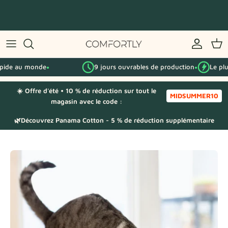
Passer
au
contenu
Par série IKEA
 au monde
9 jours ouvrables de production
Le plus ra
Par catégorie
●
●
☀️ Offre d'été • 10 % de réduction sur tout le
Échantillons de tissu
MIDSUMMER10
magasin avec le code :
🌿Découvrez Panama Cotton - 5 % de réduction supplémentaire