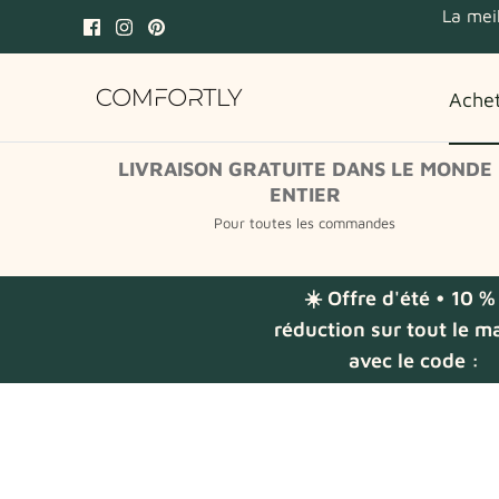
Passer
La mei
au
contenu
Ache
LIVRAISON GRATUITE DANS LE MONDE
ENTIER
Pour toutes les commandes
☀️ Offre d'été • 10 %
réduction sur tout le m
avec le code :