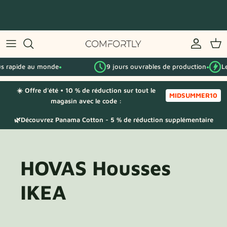
Passer
au
contenu
Par série IKEA
s rapide au monde
9 jours ouvrables de production
Le
Par catégorie
●
●
☀️ Offre d'été • 10 % de réduction sur tout le
Échantillons de tissu
MIDSUMMER10
magasin avec le code :
🌿Découvrez Panama Cotton - 5 % de réduction supplémentaire
HOVAS Housses
IKEA