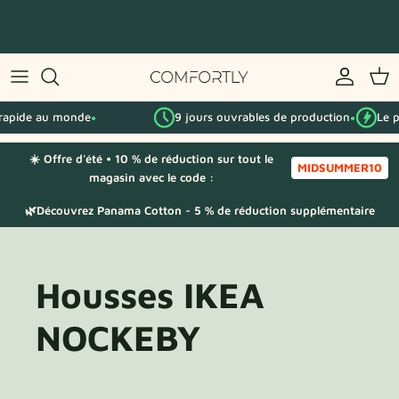
Passer
au
contenu
Par série IKEA
ide au monde
9 jours ouvrables de production
Le plus 
Par catégorie
●
●
☀️ Offre d'été • 10 % de réduction sur tout le
Échantillons de tissu
MIDSUMMER10
magasin avec le code :
🌿Découvrez Panama Cotton - 5 % de réduction supplémentaire
Housses IKEA
NOCKEBY