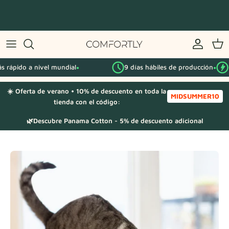
Saltar
al
contenido
Por serie IKEA
ido a nivel mundial
9 días hábiles de producción
El má
Por categoría
●
●
☀️ Oferta de verano • 10% de descuento en toda la
Muestras de tela
MIDSUMMER10
tienda con el código:
🌿Descubre Panama Cotton - 5% de descuento adicional