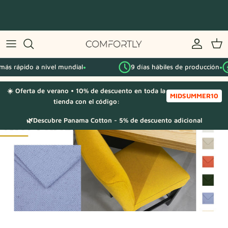
Saltar
al
contenido
Por serie IKEA
más rápido a nivel mundial
9 días hábiles de producción
Por categoría
●
●
☀️ Oferta de verano • 10% de descuento en toda la
Muestras de tela
MIDSUMMER10
tienda con el código:
🌿Descubre Panama Cotton - 5% de descuento adicional