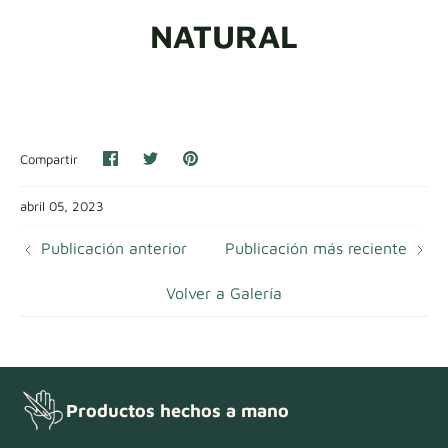
NATURAL
Muestras de tela
Obtén tu muestra
Compartir
Compartir
Fijar
Compartir
en
en
Facebook
Twitter
abril 05, 2023
Publicación anterior
Publicación más reciente
Volver a Galería
Productos hechos a mano