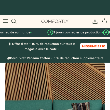
Passer
au
contenu
Par série IKEA
 rapide au monde
9 jours ouvrables de production
Le 
Par catégorie
●
●
☀️ Offre d'été • 10 % de réduction sur tout le
Échantillons de tissu
MIDSUMMER10
magasin avec le code :
🌿Découvrez Panama Cotton - 5 % de réduction supplémentaire