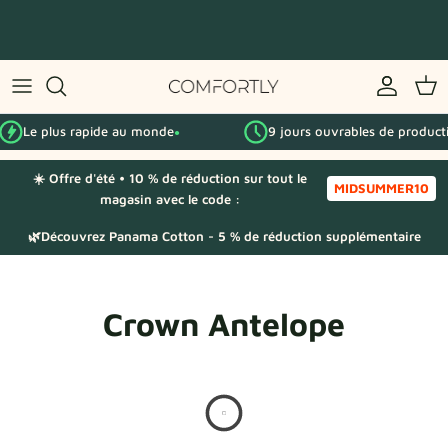
Passer
au
contenu
Par série IKEA
Le plus rapide au monde
9 jours ouvrables de product
Par catégorie
●
☀️ Offre d'été • 10 % de réduction sur tout le
Échantillons de tissu
MIDSUMMER10
magasin avec le code :
🌿Découvrez Panama Cotton - 5 % de réduction supplémentaire
Crown Antelope