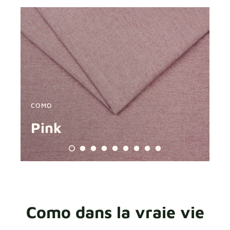
COMO
C
Pink
B
Como dans la vraie vie