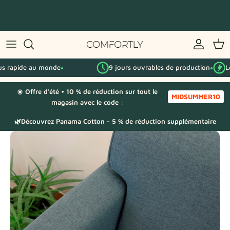
Passer
au
contenu
Par série IKEA
rapide au monde
9 jours ouvrables de production
Le p
Par catégorie
●
●
☀️ Offre d'été • 10 % de réduction sur tout le
Échantillons de tissu
MIDSUMMER10
magasin avec le code :
🌿Découvrez Panama Cotton - 5 % de réduction supplémentaire