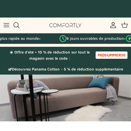
Passer
au
contenu
Par série IKEA
us rapide au monde
9 jours ouvrables de production
L
Par catégorie
●
●
☀️ Offre d'été • 10 % de réduction sur tout le
Échantillons de tissu
MIDSUMMER10
magasin avec le code :
🌿Découvrez Panama Cotton - 5 % de réduction supplémentaire