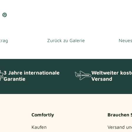
Auf
Anpinnen
book
witter
n
eilen
trag
Zurück zu Galerie
Neues
3 Jahre internationale
Weltweiter kost
Garantie
Versand
Comfortly
Brauchen S
Kaufen
Versand un