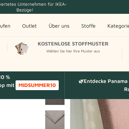
ertetes Unternehmen für IKEA-
Bezüge!
ufen
Outlet
Über uns
Stoffe
Kategori
KOSTENLOSE STOFFMUSTER
Wählen Sie hier Ihre Muster aus
10 %
🌿Entdecke Panama C
op mit
MIDSUMMER10
R