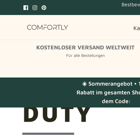
Zum
Bestbew
Inhalt
springen
Ka
KOSTENLOSER VERSAND WELTWEIT
Für alle Bestellungen
☀️ Sommerangebot • 
Rabatt im gesamten Sh
dem Code: