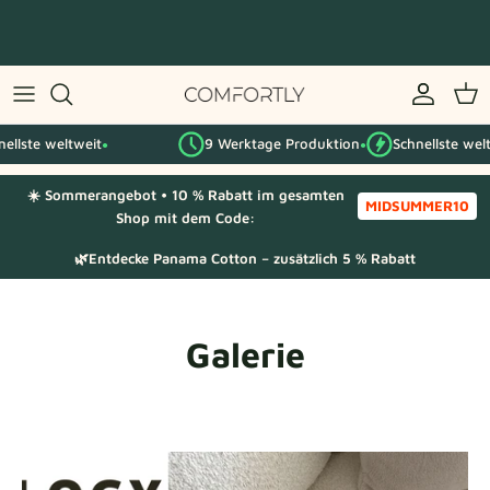
Zum
Inhalt
springen
Nach IKEA-Serie
e weltweit
9 Werktage Produktion
Schnellste weltweit
Nach Kategorie
●
●
●
☀️ Sommerangebot • 10 % Rabatt im gesamten
Stoffmuster
MIDSUMMER10
Shop mit dem Code:
🌿Entdecke Panama Cotton – zusätzlich 5 % Rabatt
Galerie