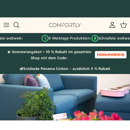
Zum
Inhalt
springen
Nach IKEA-Serie
te weltweit
9 Werktage Produktion
Schnellste weltweit
Nach Kategorie
●
●
☀️ Sommerangebot • 10 % Rabatt im gesamten
Stoffmuster
MIDSUMMER10
Shop mit dem Code:
🌿Entdecke Panama Cotton – zusätzlich 5 % Rabatt