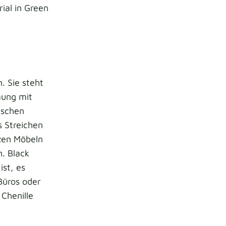
ial in Green
. Sie steht
mung mit
nschen
 Streichen
zen Möbeln
n. Black
ist, es
 Büros oder
Chenille