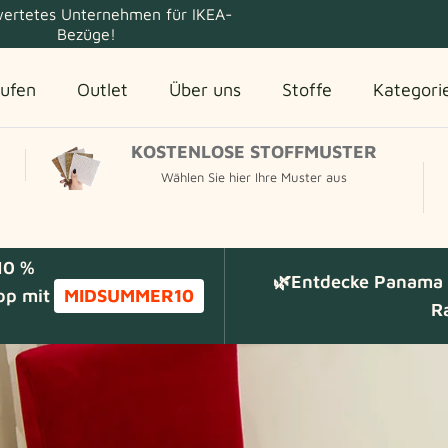
ertetes Unternehmen für IKEA-
Bezüge!
ufen
Outlet
Über uns
Stoffe
Kategori
KOSTENLOSE STOFFMUSTER
Wählen Sie hier Ihre Muster aus
10 %
🌿Entdecke Panama C
op mit
MIDSUMMER10
R