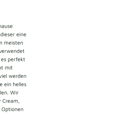
uhause
dieser eine
am meisten
n verwendet
 es perfekt
ht mit
viel werden
e ein helles
len. Wir
y Cream,
s Optionen