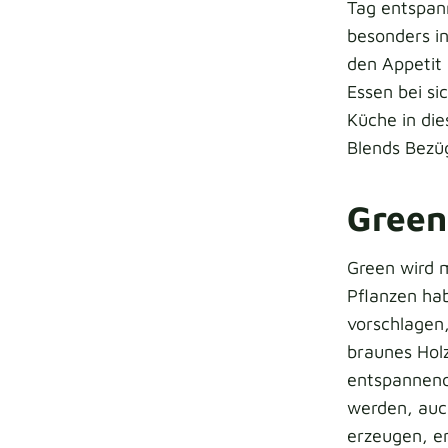
Tag entspann
besonders 
den Appetit 
Essen bei si
Küche in die
Blends Bezüg
Green
Green wird m
Pflanzen hab
vorschlagen,
braunes Holz
entspannend
werden, auc
erzeugen, e