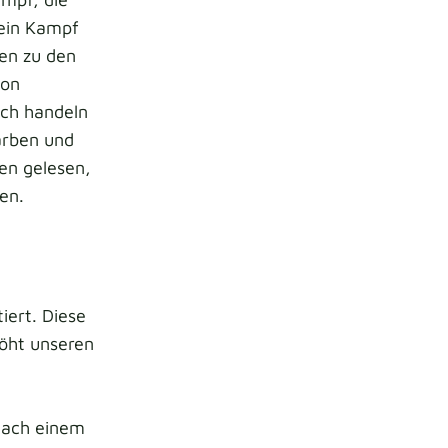
 ein Kampf
en zu den
ion
ich handeln
Farben und
en gelesen,
ten.
iert. Diese
höht unseren
nach einem