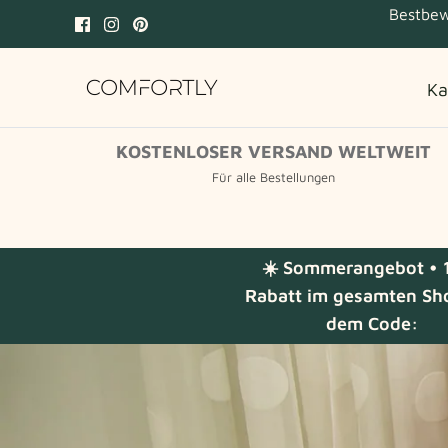
Zum
Bestbew
Inhalt
springen
Ka
KOSTENLOSER VERSAND WELTWEIT
Für alle Bestellungen
☀️ Sommerangebot • 
Rabatt im gesamten Sh
dem Code: