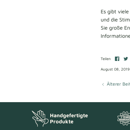
Es gibt viel
und die Sti
Sie große En
Informatione
Auf
Teilen
Face
T
teile
t
August 08, 2019
Älterer Bei
Handgefertigte
Produkte