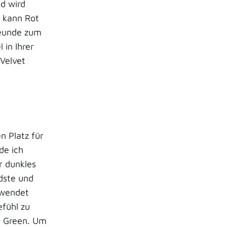
nd wird
 kann Rot
reunde zum
 in Ihrer
 Velvet
n Platz für
de ich
r dunkles
dste und
rwendet
fühl zu
n Green. Um