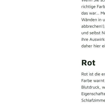
richtige Far
das war… Me
Wänden in u
abbrechen!),
und selbst N
ihre Auswir
daher hier e
Rot
Rot ist die 
Farbe warnt
Blutdruck, 
Eigenschafte
Schlafzimme